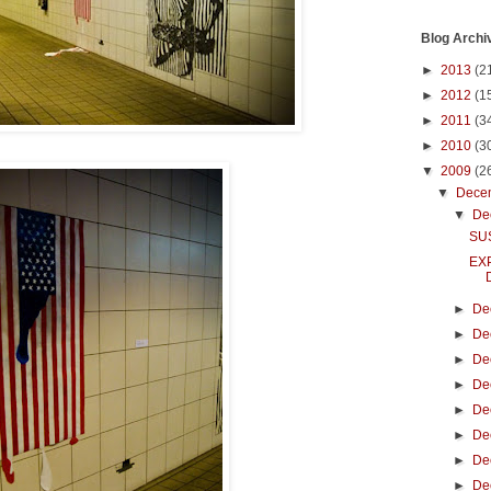
Blog Archi
►
2013
(2
►
2012
(1
►
2011
(3
►
2010
(3
▼
2009
(2
▼
Dece
▼
De
SUS
EX
►
De
►
De
►
De
►
De
►
De
►
De
►
De
►
De