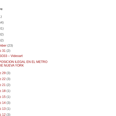
ve
1)
54)
41)
02)
62)
mber
(23)
c 31
(2)
O33 – Videoart
POSICION ILEGAL EN EL METRO
DE NUEVA YORK
c 29
(3)
c 22
(3)
c 21
(2)
c 18
(1)
c 15
(1)
c 14
(3)
c 13
(1)
c 12
(3)