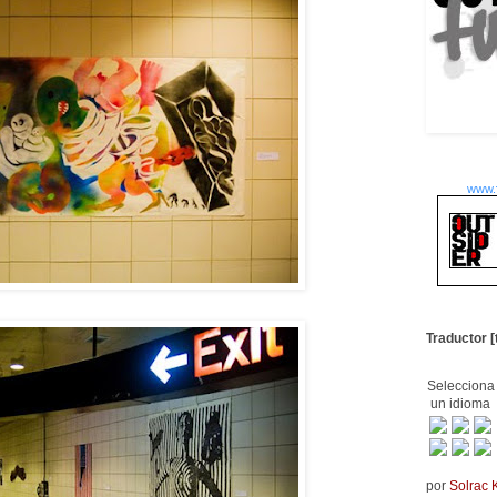
www.
Traductor [
Selecciona
un idioma
por
Solrac 