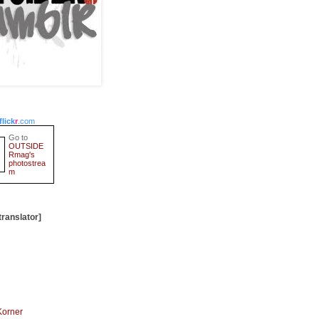
flick
r
.com
Go to
OUTSIDE
Rmag's
photostrea
m
translator]
Korner