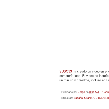
SUSO33
ha creado un video en el
característicos. El video es increí
un minuto y creedme, incluso en Fi
Publicado por
Jorge
en
8:04 AM
1 co
Etiquetas:
España
,
Graffiti
,
OUTSIDERm