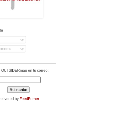
To
mments
 OUTSIDERmag en tu correo:
elivered by
FeedBurner
s