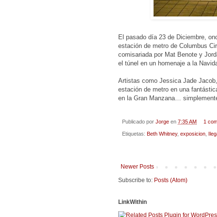
El pasado día 23 de Diciembre, onc
estación de metro de Columbus Cir
comisariada por Mat Benote y Jordan
el túnel en un homenaje a la Navid
Artistas como Jessica Jade Jacob,
estación de metro en una fantástic
en la Gran Manzana… simplemente 
Publicado por
Jorge
en
7:35 AM
1 co
Etiquetas:
Beth Whitney
,
exposicion
,
Ileg
Newer Posts
Subscribe to:
Posts (Atom)
LinkWithin